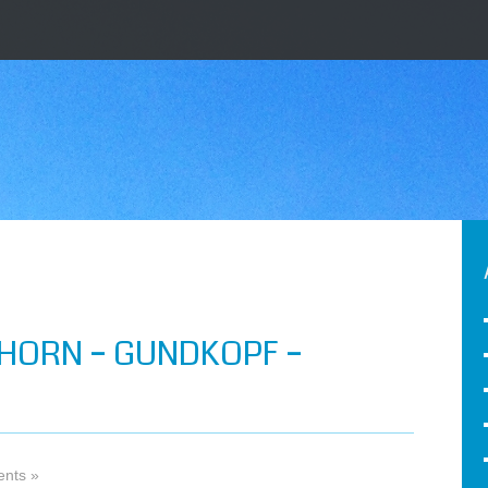
HORN – GUNDKOPF –
nts »