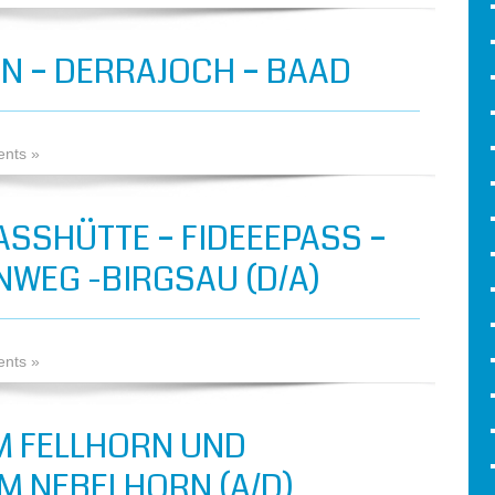
 – DERRAJOCH – BAAD
nts »
ASSHÜTTE – FIDEEEPASS –
WEG -BIRGSAU (D/A)
nts »
M FELLHORN UND
 NEBELHORN (A/D)