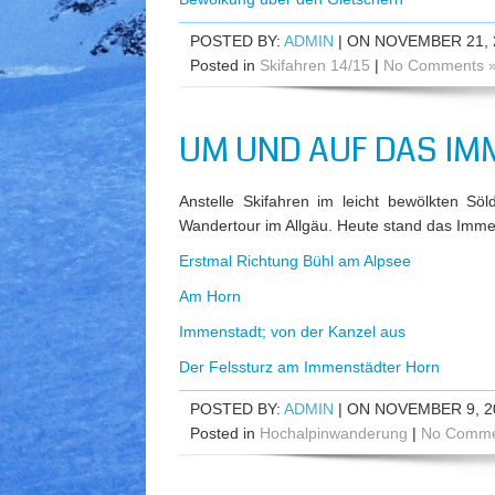
POSTED BY:
ADMIN
| ON NOVEMBER 21, 
Posted in
Skifahren 14/15
|
No Comments 
UM UND AUF DAS IM
Anstelle Skifahren im leicht bewölkten Söl
Wandertour im Allgäu. Heute stand das Imme
Erstmal Richtung Bühl am Alpsee
Am Horn
Immenstadt; von der Kanzel aus
Der Felssturz am Immenstädter Horn
POSTED BY:
ADMIN
| ON NOVEMBER 9, 2
Posted in
Hochalpinwanderung
|
No Comme