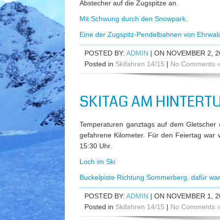
Abstecher auf die Zugspitze an.
Mit Schwung durch den Snowpark.
Eine der Zugspitz-Pendelbahnen von Ehrwal
POSTED BY:
ADMIN
| ON NOVEMBER 2, 2
Posted in
Skifahren 14/15
|
No Comments 
SKITAG AM HINTERTU
Temperaturen ganztags auf dem Gletscher
gefahrene Kilometer. Für den Feiertag war w
15:30 Uhr.
Loch im Ski
Buckelpiste Richtung Sommerberg, dafür war
POSTED BY:
ADMIN
| ON NOVEMBER 1, 2
Posted in
Skifahren 14/15
|
No Comments 