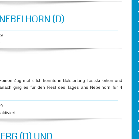
NEBELHORN (D)
19
»
keinen Zug mehr. Ich konnte in Bolsterlang Testski leihen und
Danach ging es für den Rest des Tages ans Nebelhorn für 4
19
für
ktiviert
Neue
Ski
ERG (D) UND
(D)