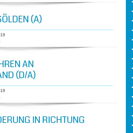
SÖLDEN (A)
019
»
HREN AN
ND (D/A)
019
»
RUNG IN RICHTUNG