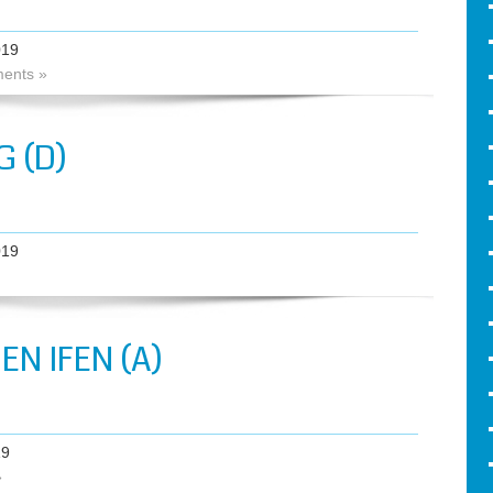
019
ents »
 (D)
019
N IFEN (A)
19
»