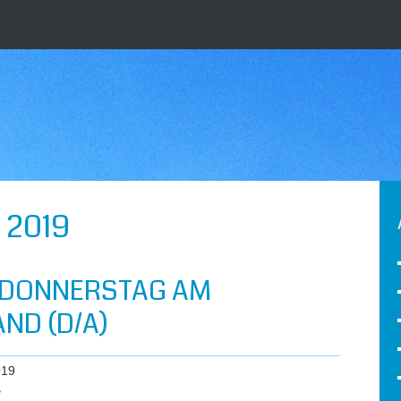
 2019
NDONNERSTAG AM
ND (D/A)
019
»