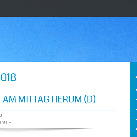
018
AM MITTAG HERUM (D)
8
nts »