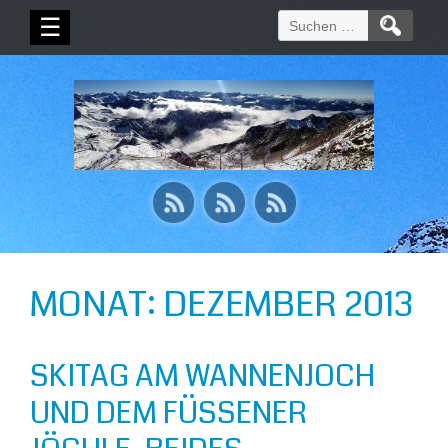
Suchen
☰
nach:
MONAT:
DEZEMBER 2013
SKITAG AM WANNENJOCH
UND DEM FÜSSENER