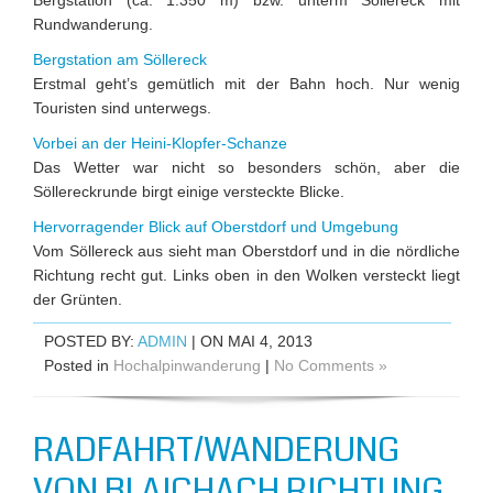
Bergstation (ca. 1.350 m) bzw. unterm Söllereck mit
Rundwanderung.
Bergstation am Söllereck
Erstmal geht’s gemütlich mit der Bahn hoch. Nur wenig
Touristen sind unterwegs.
Vorbei an der Heini-Klopfer-Schanze
Das Wetter war nicht so besonders schön, aber die
Söllereckrunde birgt einige versteckte Blicke.
Hervorragender Blick auf Oberstdorf und Umgebung
Vom Söllereck aus sieht man Oberstdorf und in die nördliche
Richtung recht gut. Links oben in den Wolken versteckt liegt
der Grünten.
POSTED BY:
ADMIN
| ON MAI 4, 2013
Posted in
Hochalpinwanderung
|
No Comments »
RADFAHRT/WANDERUNG
VON BLAICHACH RICHTUNG