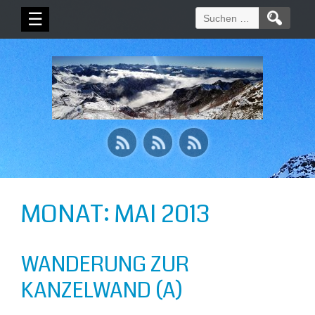
Suchen
☰
nach:
MONAT:
MAI 2013
WANDERUNG ZUR
KANZELWAND (A)