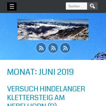
Suchen
☰
nach:
MONAT:
JUNI 2019
VERSUCH HINDELANGER
KLETTERSTEIG AM