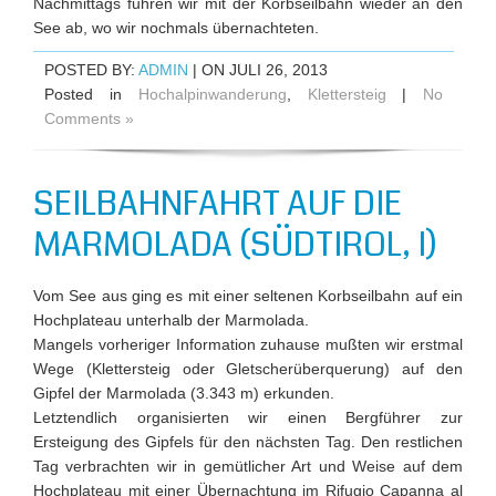
Nachmittags fuhren wir mit der Korbseilbahn wieder an den
See ab, wo wir nochmals übernachteten.
POSTED BY:
ADMIN
| ON JULI 26, 2013
Posted in
Hochalpinwanderung
,
Klettersteig
|
No
Comments »
SEILBAHNFAHRT AUF DIE
MARMOLADA (SÜDTIROL, I)
Vom See aus ging es mit einer seltenen Korbseilbahn auf ein
Hochplateau unterhalb der Marmolada.
Mangels vorheriger Information zuhause mußten wir erstmal
Wege (Klettersteig oder Gletscherüberquerung) auf den
Gipfel der Marmolada (3.343 m) erkunden.
Letztendlich organisierten wir einen Bergführer zur
Ersteigung des Gipfels für den nächsten Tag. Den restlichen
Tag verbrachten wir in gemütlicher Art und Weise auf dem
Hochplateau mit einer Übernachtung im Rifugio Capanna al