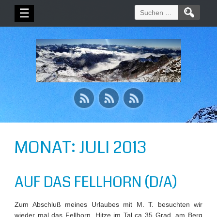
Suchen
☰
nach:
MONAT:
JULI 2013
AUF DAS FELLHORN (D/A)
Zum Abschluß meines Urlaubes mit M. T. besuchten wir
wieder mal das Fellhorn. Hitze im Tal ca 35 Grad, am Berg