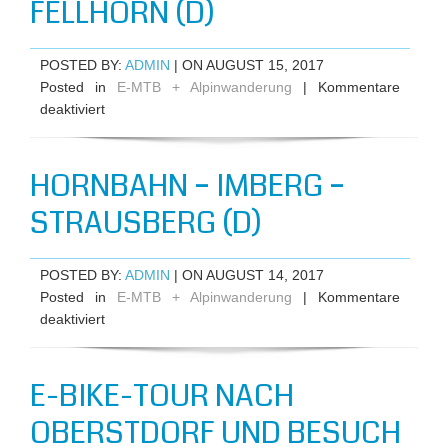
FELLHORN (D)
POSTED BY:
ADMIN
| ON AUGUST 15, 2017
Posted in
E-MTB + Alpinwanderung
|
Kommentare
für
deaktiviert
Radfahrt
Blaichach-
HORNBAHN – IMBERG –
Faistenoy,
Auf-/Abfahrt
STRAUSBERG (D)
Fellhorn
(D)
POSTED BY:
ADMIN
| ON AUGUST 14, 2017
Posted in
E-MTB + Alpinwanderung
|
Kommentare
für
deaktiviert
Hornbahn
–
E-BIKE-TOUR NACH
Imberg
–
OBERSTDORF UND BESUCH
Strausberg