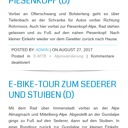
IESENKOPF (D)
Vorbei an Ofterschwang und Bolsterlang geht es über
Tiefenbach an der Schranke für Autos vorbei Richtung
Rohrmoos. Auch hier vorbei zur Piesenkopf-Alpe, Rad stehen
gelassen und zu Fuß auf den nahen Piesenkopf. Nach
kleiner Einkehr wieder vor dem Gewitter zurück nach Hause.
POSTED BY:
ADMIN
| ON AUGUST 27, 2017
Posted in
E-MTB + Alpinwanderung
|
Kommentare
für
deaktiviert
Radmäßig
zur
E-BIKE-TOUR ZUM SEDERER
Piesenkopf-
Alpe,
UND STUIBEN (D)
Piesenkopf
(D)
Mit dem Rad über Immenstadt vorbei an der Alpe
Almagmach und Mittelberg-Alpe. Abgestellt an der Gundalpe
gings zu Fuß auf den Sederer, dann auf den Stuiben. In
einer Rundtour zurück zur Gundalpe zur kleinen Einkehr.