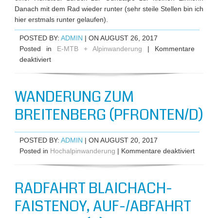
Danach mit dem Rad wieder runter (sehr steile Stellen bin ich
hier erstmals runter gelaufen).
POSTED BY:
ADMIN
| ON AUGUST 26, 2017
Posted in
E-MTB + Alpinwanderung
|
Kommentare
für
deaktiviert
E-
Bike-
WANDERUNG ZUM
Tour
zum
BREITENBERG (PFRONTEN/D)
Sederer
und
Stuiben
POSTED BY:
ADMIN
| ON AUGUST 20, 2017
(D)
für
Posted in
Hochalpinwanderung
|
Kommentare deaktiviert
Wander
zum
RADFAHRT BLAICHACH-
Breiten
(Pfront
FAISTENOY, AUF-/ABFAHRT