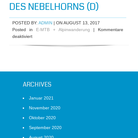
(D)
DES NEBELHORNS (D)
POSTED BY:
ADMIN
| ON AUGUST 13, 2017
Posted in
E-MTB + Alpinwanderung
|
Kommentare
für
deaktiviert
E-
Bike-
Tour
nach
Oberstdorf
und
ARCHIVES
Besuch
des
Nebelhorns
Januar 2021
(D)
November 2020
Oktober 2020
September 2020
August 2020