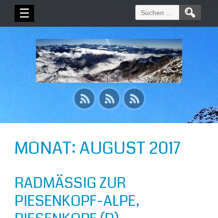
Suchen
☰
nach:
MONAT:
AUGUST 2017
RADMÄSSIG ZUR P
IESENKOPF-ALPE, P