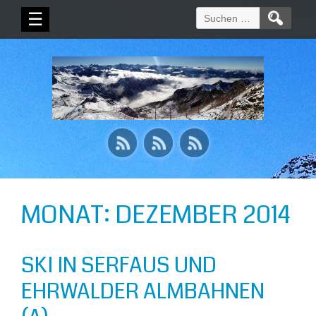
Suchen
☰
nach:
MONAT:
DEZEMBER 2014
SKI IN SERFAUS UND
EHRWALDER ALMBAHNEN