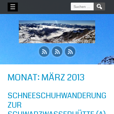
Suchen
☰
nach:
MONAT:
MÄRZ 2013
SCHNEESCHUHWANDERUNG
ZUR