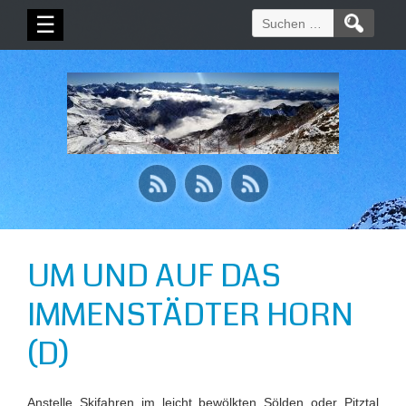
Suchen
☰
nach:
UM UND AUF DAS
IMMENSTÄDTER HORN
(D)
Anstelle Skifahren im leicht bewölkten Sölden oder Pitztal