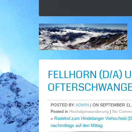
FELLHORN (D/A)
OFTERSCHWANGER
POSTED BY:
ADMIN
| ON SEPTEMBER 11,
Posted in
Hochalpinwanderung
|
No Comme
Radelnd zum Hindelanger Viehscheid (D
«
nachmittags auf den Mittag