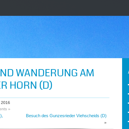
 UND WANDERUNG AM
 HORN (D)
 2016
nts »
),
Besuch des Gunzesrieder Viehscheids (D)
»