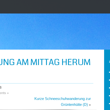
NG AM MITTAG HERUM
8
nts »
Kurze Schneeschuhwanderung zur
Grüntenhütte (D)
»