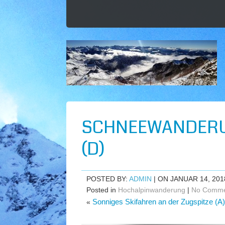
SCHNEEWANDERU
(D)
POSTED BY:
ADMIN
| ON JANUAR 14, 201
Posted in
Hochalpinwanderung
|
No Comme
Sonniges Skifahren an der Zugspitze (A)
«