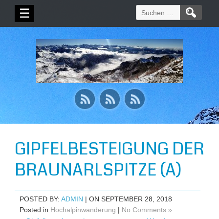
Suchen
☰
nach:
GIPFELBESTEIGUNG DER
BRAUNARLSPITZE (A)
POSTED BY:
ADMIN
| ON SEPTEMBER 28, 2018
Posted in
Hochalpinwanderung
|
No Comments »