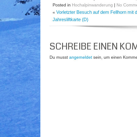
Posted in
Hochalpinwanderung
|
No Comme
Vorletzter Besuch auf dem Fellhorn mit 
«
Jahresliftkarte (D)
SCHREIBE EINEN K
Du musst
angemeldet
sein, um einen Komme