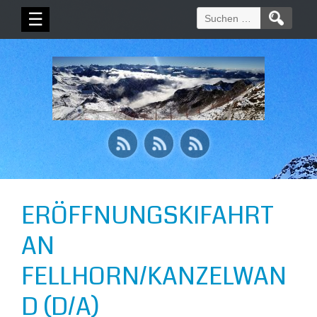
Suchen
☰
nach:
ERÖFFNUNGSKIFAHRT
AN
FELLHORN/KANZELWAN
D (D/A)