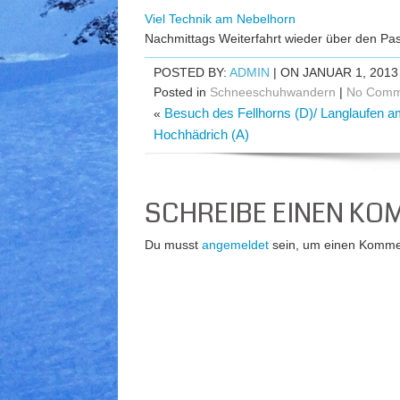
Viel Technik am Nebelhorn
Nachmittags Weiterfahrt wieder über den Pa
POSTED BY:
ADMIN
| ON JANUAR 1, 2013
Posted in
Schneeschuhwandern
|
No Comm
Besuch des Fellhorns (D)/ Langlaufen 
«
Hochhädrich (A)
SCHREIBE EINEN K
Du musst
angemeldet
sein, um einen Komme