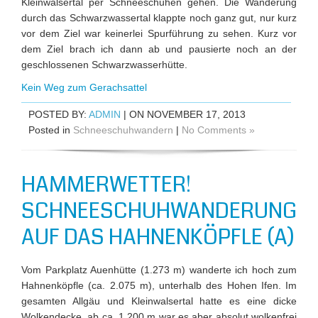
Kleinwalsertal per Schneeschuhen gehen. Die Wanderung
durch das Schwarzwassertal klappte noch ganz gut, nur kurz
vor dem Ziel war keinerlei Spurführung zu sehen. Kurz vor
dem Ziel brach ich dann ab und pausierte noch an der
geschlossenen Schwarzwasserhütte.
Kein Weg zum Gerachsattel
POSTED BY:
ADMIN
| ON NOVEMBER 17, 2013
Posted in
Schneeschuhwandern
|
No Comments »
HAMMERWETTER!
SCHNEESCHUHWANDERUNG
AUF DAS HAHNENKÖPFLE (A)
Vom Parkplatz Auenhütte (1.273 m) wanderte ich hoch zum
Hahnenköpfle (ca. 2.075 m), unterhalb des Hohen Ifen. Im
gesamten Allgäu und Kleinwalsertal hatte es eine dicke
Wolkendecke, ab ca. 1.200 m war es aber absolut wolkenfrei