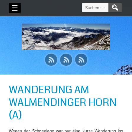
Suchen
☰
nach:
WANDERUNG AM
WALMENDINGER HORN
(A)
Wegen der Schneelage war nur eine kurze Wanderung ins