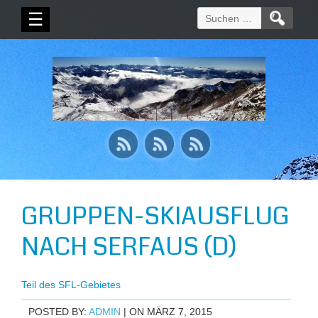
Suchen
☰
nach:
GRUPPEN-SKIAUSFLUG
NACH SERFAUS (D)
Teil des SFL-Gebietes
POSTED BY:
ADMIN
| ON MÄRZ 7, 2015