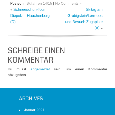
Posted in
Skifahren 14/15
|
No Comments »
Schneeschuh-Tour
Skitag am
«
Diepolz – Hauchenberg
Grubigstein/Lermoos
(D)
und Besuch Zugspitze
(A)
»
SCHREIBE EINEN
KOMMENTAR
Du musst
angemeldet
sein, um einen Kommentar
abzugeben.
ARCHIVES
Januar 2021