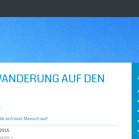
ANDERUNG AUF DEN
!
ält sich kein Mensch auf!
2015
ents »