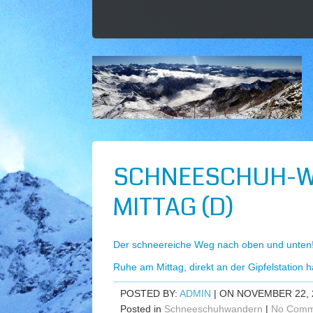
SCHNEESCHUH-W
MITTAG (D)
Der schneereiche Weg nach oben und unten
Ruhe am Mittag, direkt an der Gipfelstation h
POSTED BY:
ADMIN
| ON NOVEMBER 22, 
Posted in
Schneeschuhwandern
|
No Comm