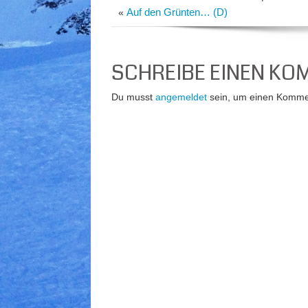
Auf den Grünten… (D)
«
SCHREIBE EINEN K
Du musst
angemeldet
sein, um einen Komme