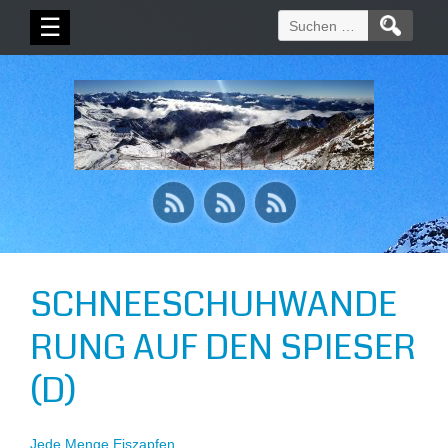
Suchen
☰
nach:
SCHNEESCHUHWANDE
RUNG AUF DEN SPIESER
(D)
Jede Menge Eiszapfen