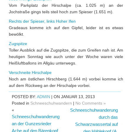
Vom Parkplatz der Hirschalpe (ca. 1.025 m) an der
Jochstraße gings teils steil hoch zum Spieser (1.651 m).
Rechts der Spieser, links Hoher Ifen
Gradeaus komme ich auf den Gipfel, leider ist es etwas
bewölkt.
Zugspitze
Toller Ausblick auf die Zugspitze, die zum Greifen nah ist. Am
heutigen Sonntag wie auch unter der Woche waren viele
Heißluftballons im Allgäu unterwegs.
Verschneite Hirschalpe
Noch am östlichen Hirschberg (1.644 m) vorbei komme ich
auf dem Rückweg an der Hirschalpe vorbei.
POSTED BY:
ADMIN
| ON JANUAR 13, 2013
Posted in
Schneeschuhwandern
|
No Comments »
«
Schneeschuhwanderung
Schneeschuhwanderung
durch das
an der Gunzesrieder
Schwarzwassertal auf
Ache auf den Bärenkopf
den Hählekopf (A,